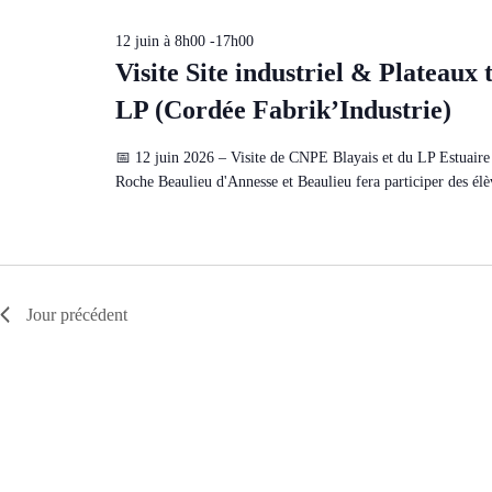
c
t
12 juin à 8h00
-
17h00
i
o
Visite Site industriel & Plateaux
n
n
LP (Cordée Fabrik’Industrie)
e
z
u
📅 12 juin 2026 – Visite de CNPE Blayais et du LP Estuaire
n
Roche Beaulieu d'Annesse et Beaulieu fera participer des él
e
d
a
t
e
.
Jour précédent