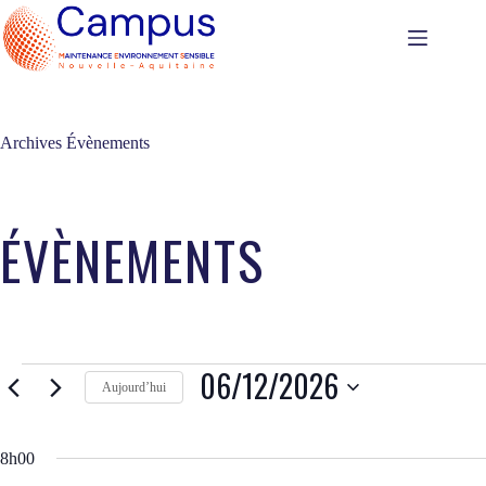
Passer
au
contenu
Archives
Évènements
Évènements
06/12/2026
Aujourd’hui
for
12
S
juin
é
2026
l
8h00
e