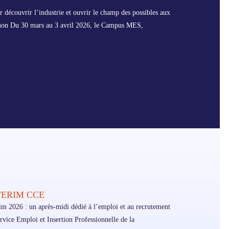
 découvrir l’industrie et ouvrir le champ des possibles aux
enon Du 30 mars au 3 avril 2026, le Campus MES,
TERIM CCE
im 2026 : un après-midi dédié à l’emploi et au recrutement
rvice Emploi et Insertion Professionnelle de la