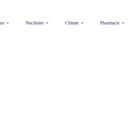
us
Nucléaire
Chimie
Pharmacie
NCE EN ENVIRONNE
E AQUITAINE