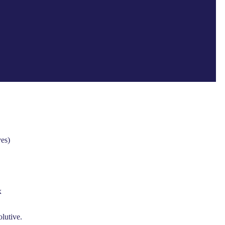
es)
x
lutive.