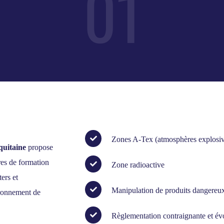
01
Zones A-Tex (atmosphères explosiv
quitaine
propose
res de formation
Zone radioactive
ters et
Manipulation de produits dangereu
ironnement de
Règlementation contraignante et évo