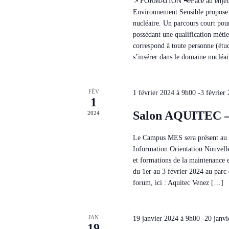
📌FORMATION 📢Face au enjeu d
Environnement Sensible propose
nucléaire. Un parcours court pour
possédant une qualification métier
correspond à toute personne (étu
s’insérer dans le domaine nucléa
FÉV
1 février 2024 à 9h00
-
3 février
1
Salon AQUITEC –
2024
Le Campus MES sera présent au 
Information Orientation Nouvelle
et formations de la maintenance 
du 1er au 3 février 2024 au parc
forum, ici : Aquitec Venez […]
JAN
19 janvier 2024 à 9h00
-
20 janv
19