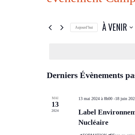
À VENIR
Aujourd’hui
S
é
l
e
c
t
i
o
Derniers Évènements pa
n
n
e
z
u
MAI
13 mai 2024 à 8h00
-
18 juin 20
n
13
e
Label Environneme
2024
d
a
Nucléaire
t
e
.